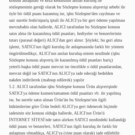
konusu anlaşması ve keza kendisinin anılan kuruluş ile
sözleşmesinin gereği olarak bu Sözleşme konusu alışverişi sebebi ile
öyle bir ödül puanı kazanmış ise, işbu Sözleşme'den cayılması ve
sair suretle feshi/sipariş iptali ile ALICI'ya bir geri ödeme yapılması
mevzubahis olan hallerde, ALICI tarafından bu Sözleşme konusu
satın alma ile kazanılmış ödül puanları, hediyeler ve benzerlerinin
tutarı (parasal değeri) ALICI'dan geri alınır. Şöyleki; bu geri alma
işlemi, SATICI'nın ilgili kuruluş ile anlaşmasında farklı bir yöntem
öngörülmedikçe, ALICI'nın anılan kuruluş-sistem nezdinde (işbu
Sözleşme konusu alışveriş ile kazanılmış ödül puanları hariç)
yeterli-başka ödül puanı mevcut ise öncelikle o ödül puanlarından,
mevcut değil ise SATICI'nın ALICI'ya iade edeceği bedelden
nakden indirilerek (mahsup edilerek) yapılır
5.2. ALICI tarafından işbu Sözleşme konusu Ürün alışverişinde
SATICI'ya ödeme kısmen/tamamen ödül puanları vb. ile yapılmış
ise, bu suretle satın alınan Ürün'ün bu Sözleşme'nin ilgili
hükümlerine göre Ürün bedeli ALICI'ya geri ödenecek biçimde
iadesinin söz konusu olduğu hallerde, ALICI'nın Ürün'ü
İNTERNET SİTESİ'nde satın alırken SATICI nezdindeki kullandığı
ödül puanı ve benzerleri, SATICI'nın ilgili kuruluş ile farklı bir
anlaşması olmadıkça, ALICI'ya (yine puan olarak) iade edilebilir.