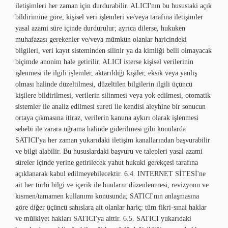
iletişimleri her zaman için durdurabilir. ALICI'nın bu husustaki açık
bildirimine göre, kişisel veri işlemleri ve/veya tarafına iletişimler
yasal azami süre içinde durdurulur; ayrıca dilerse, hukuken
muhafazası gerekenler ve/veya mümkün olanlar haricindeki
bilgileri, veri kayıt sisteminden silinir ya da kimliği belli olmayacak
biçimde anonim hale getirilir. ALICI isterse kişisel verilerinin
işlenmesi ile ilgili işlemler, aktarıldığı kişiler, eksik veya yanlış
olması halinde düzeltilmesi, düzeltilen bilgilerin ilgili üçüncü
kişilere bildirilmesi, verilerin silinmesi veya yok edilmesi, otomatik
sistemler ile analiz edilmesi sureti ile kendisi aleyhine bir sonucun
ortaya çıkmasına itiraz, verilerin kanuna aykırı olarak işlenmesi
sebebi ile zarara uğrama halinde giderilmesi gibi konularda
SATICI'ya her zaman yukarıdaki iletişim kanallarından başvurabilir
ve bilgi alabilir. Bu hususlardaki başvuru ve talepleri yasal azami
süreler içinde yerine getirilecek yahut hukuki gerekçesi tarafına
açıklanarak kabul edilmeyebilecektir. 6.4. INTERNET SİTESİ'ne
ait her türlü bilgi ve içerik ile bunların düzenlenmesi, revizyonu ve
kısmen/tamamen kullanımı konusunda; SATICI'nın anlaşmasına
göre diğer üçüncü sahıslara ait olanlar hariç; tüm fikri-sınai haklar
ve mülkiyet hakları SATICI'ya aittir. 6.5. SATICI yukarıdaki