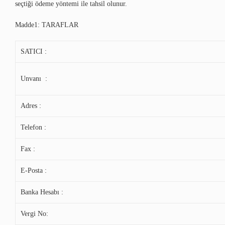
seçtiği ödeme yöntemi ile tahsil olunur.
Madde1: TARAFLAR
SATICI :
Unvanı :
Adres :
Telefon :
Fax :
E-Posta :
Banka Hesabı :
Vergi No: