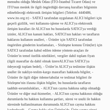
mensubu olduğu Meslek Odası (İTO-İstanbul Ticaret Odası) ve
ITO'nun meslek ile ilgili öngördüğü davranış kuralları bilgisinin
edinebileceği elektronik iletişim bilgileri (Telefon: 4440486,
www.ito.org.tr) - SATICI tarafından uygulanan ALICI bilgileri için
geçerli gizlilik, veri kullanımı-işleme ve ALICI'ya elektronik
iletişim kuralları ile ALICI'nın bu hususlarda SATICI'ya verdiği
izinler, ALICI'nın kanuni hakları, SATICI'nın hakları ve tarafların
haklarını kullanım usulleri, - Ürünler için SATICI tarafından
öngörülen gönderim kısıtlamaları, - Sözleşme konusu Ürün(ler) için
SATICI tarafından kabul edilen ödeme yöntem-araçları ile
Ürünler'in temel özellik-nitelikleri, vergiler dahil toplam fiyatı
(ilgili masraflar da dahil olmak üzereALICI'nın SATICI'ya
ödeyeceği toplam bedel), - Ürüler'in ALICI'ya teslimine ilişkin
usuller ile nakliye-teslim-kargo masrafları hakkında bilgiler, -
Ürünler ile ilgili diğer ödeme/tahsilat ve teslimat bilgileri ile
Sözleşme'nin ifasına ilişkin bilgiler, bu hususlarda tarafların
taahhüt-sorumlulukları, - ALICI'nın cayma hakkına sahip olmadığı
Ürünler ve diğer mal-hizmetler, - ALICI'nın cayma hakkının olduğu
durumlarda bu hakkını kullanma şartları, süresi ve usulü ile hakkın
süresinde kullanılmaması durumunda ALICI'nın cayma hakkını
kaybedeceği, - Cayma hakkı olan Ürünler'de, Ürün cayma süresi