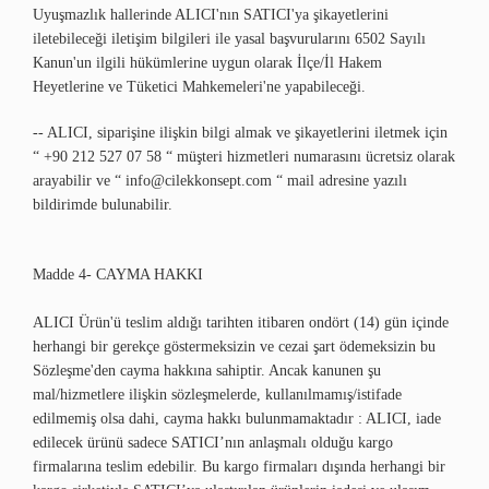
Uyuşmazlık hallerinde ALICI'nın SATICI'ya şikayetlerini
iletebileceği iletişim bilgileri ile yasal başvurularını 6502 Sayılı
Kanun'un ilgili hükümlerine uygun olarak İlçe/İl Hakem
Heyetlerine ve Tüketici Mahkemeleri'ne yapabileceği.
-- ALICI, siparişine ilişkin bilgi almak ve şikayetlerini iletmek için
“ +90 212
527 07 58
“ müşteri hizmetleri numarasını ücretsiz olarak
arayabilir ve “
info@cilekkonsept.com
“ mail adresine yazılı
bildirimde bulunabilir.
Madde 4- CAYMA HAKKI
ALICI Ürün'ü teslim aldığı tarihten itibaren ondört (14) gün içinde
herhangi bir gerekçe göstermeksizin ve cezai şart ödemeksizin bu
Sözleşme'den cayma hakkına sahiptir. Ancak kanunen şu
mal/hizmetlere ilişkin sözleşmelerde, kullanılmamış/istifade
edilmemiş olsa dahi, cayma hakkı bulunmamaktadır : ALICI, iade
edilecek ürünü sadece SATICI’nın anlaşmalı olduğu kargo
firmalarına teslim edebilir. Bu kargo firmaları dışında herhangi bir