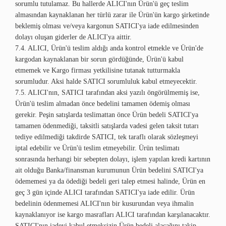
sorumlu tutulamaz. Bu hallerde ALICI'nın Ürün'ü geç teslim
almasından kaynaklanan her türlü zarar ile Ürün'ün kargo şirketinde
beklemiş olması ve/veya kargonun SATICI'ya iade edilmesinden
dolayı oluşan giderler de ALICI'ya aittir.
7.4. ALICI, Ürün'ü teslim aldığı anda kontrol etmekle ve Ürün'de
kargodan kaynaklanan bir sorun gördüğünde, Ürün'ü kabul
etmemek ve Kargo firması yetkilisine tutanak tutturmakla
sorumludur. Aksi halde SATICI sorumluluk kabul etmeyecektir.
7.5. ALICI'nın, SATICI tarafından aksi yazılı öngörülmemiş ise,
Ürün'ü teslim almadan önce bedelini tamamen ödemiş olması
gerekir. Peşin satışlarda teslimattan önce Ürün bedeli SATICI'ya
tamamen ödenmediği, taksitli satışlarda vadesi gelen taksit tutarı
tediye edilmediği takdirde SATICI, tek taraflı olarak sözleşmeyi
iptal edebilir ve Ürün'ü teslim etmeyebilir. Ürün teslimatı
sonrasında herhangi bir sebepten dolayı, işlem yapılan kredi kartının
ait olduğu Banka/finansman kurumunun Ürün bedelini SATICI'ya
ödememesi ya da ödediği bedeli geri talep etmesi halinde, Ürün en
geç 3 gün içinde ALICI tarafından SATICI'ya iade edilir. Ürün
bedelinin ödenmemesi ALICI'nın bir kusurundan veya ihmalin
kaynaklanıyor ise kargo masrafları ALICI tarafından karşılanacaktır.
SATICI'nın iadeyi kabul etmeksizin Ürün bedeli alacağını takip