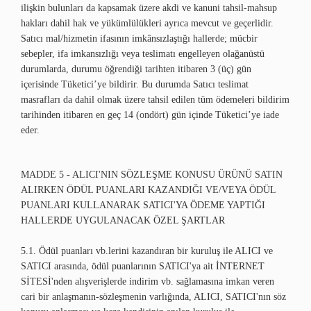
ilişkin bulunları da kapsamak üzere akdi ve kanuni tahsil-mahsup
hakları dahil hak ve yükümlülükleri ayrıca mevcut ve geçerlidir.
Satıcı mal/hizmetin ifasının imkânsızlaştığı hallerde; mücbir
sebepler, ifa imkansızlığı veya teslimatı engelleyen olağanüstü
durumlarda, durumu öğrendiği tarihten itibaren 3 (üç) gün
içerisinde Tüketici’ye bildirir. Bu durumda Satıcı teslimat
masrafları da dahil olmak üzere tahsil edilen tüm ödemeleri bildirim
tarihinden itibaren en geç 14 (ondört) gün içinde Tüketici’ye iade
eder.
MADDE 5 - ALICI'NIN SÖZLEŞME KONUSU ÜRÜNÜ SATIN
ALIRKEN ÖDÜL PUANLARI KAZANDIĞI VE/VEYA ÖDÜL
PUANLARI KULLANARAK SATICI'YA ÖDEME YAPTIĞI
HALLERDE UYGULANACAK ÖZEL ŞARTLAR
5.1. Ödül puanları vb.lerini kazandıran bir kuruluş ile ALICI ve
SATICI arasında, ödül puanlarının SATICI'ya ait İNTERNET
SİTESİ'nden alışverişlerde indirim vb. sağlamasına imkan veren
cari bir anlaşmanın-sözleşmenin varlığında, ALICI, SATICI'nın söz