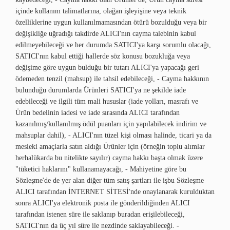
içinde kullanım talimatlarına, olağan işleyişine veya teknik
özelliklerine uygun kullanılmamasından ötürü bozulduğu veya bir
değişikliğe uğradığı takdirde ALICI'nın cayma talebinin kabul
edilmeyebileceği ve her durumda SATICI'ya karşı sorumlu olacağı,
SATICI'nın kabul ettiği hallerde söz konusu bozukluğa veya
değişime göre uygun bulduğu bir tutarı ALICI'ya yapacağı geri
ödemeden tenzil (mahsup) ile tahsil edebileceği, - Cayma hakkının
bulunduğu durumlarda Ürünleri SATICI'ya ne şekilde iade
edebileceği ve ilgili tüm mali hususlar (iade yolları, masrafı ve
Ürün bedelinin iadesi ve iade sırasında ALICI tarafından
kazanılmış/kullanılmış ödül puanları için yapılabilecek indirim ve
mahsuplar dahil), - ALICI'nın tüzel kişi olması halinde, ticari ya da
mesleki amaçlarla satın aldığı Ürünler için (örneğin toplu alımlar
herhalükarda bu nitelikte sayılır) cayma hakkı başta olmak üzere
"tüketici haklarını" kullanamayacağı, - Mahiyetine göre bu
Sözleşme'de de yer alan diğer tüm satış şartları ile işbu Sözleşme
ALICI tarafından İNTERNET SİTESİ'nde onaylanarak kurulduktan
sonra ALICI'ya elektronik posta ile gönderildiğinden ALICI
tarafından istenen süre ile saklanıp buradan erişilebileceği,
SATICI'nın da üç yıl süre ile nezdinde saklayabileceği. -