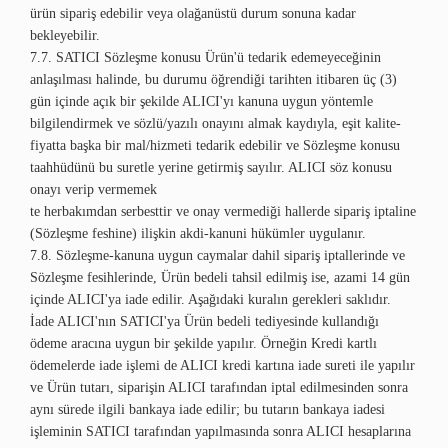
ürün sipariş edebilir veya olağanüstü durum sonuna kadar
bekleyebilir.
7.7. SATICI Sözleşme konusu Ürün'ü tedarik edemeyeceğinin
anlaşılması halinde, bu durumu öğrendiği tarihten itibaren üç (3)
gün içinde açık bir şekilde ALICI'yı kanuna uygun yöntemle
bilgilendirmek ve sözlü/yazılı onayını almak kaydıyla, eşit kalite-
fiyatta başka bir mal/hizmeti tedarik edebilir ve Sözleşme konusu
taahhüdünü bu suretle yerine getirmiş sayılır. ALICI söz konusu
onayı verip vermemek
te herbakımdan serbesttir ve onay vermediği hallerde sipariş iptaline
(Sözleşme feshine) ilişkin akdi-kanuni hükümler uygulanır.
7.8. Sözleşme-kanuna uygun caymalar dahil sipariş iptallerinde ve
Sözleşme fesihlerinde, Ürün bedeli tahsil edilmiş ise, azami 14 gün
içinde ALICI'ya iade edilir. Aşağıdaki kuralın gerekleri saklıdır.
İade ALICI'nın SATICI'ya Ürün bedeli tediyesinde kullandığı
ödeme aracına uygun bir şekilde yapılır. Örneğin Kredi kartlı
ödemelerde iade işlemi de ALICI kredi kartına iade sureti ile yapılır
ve Ürün tutarı, siparişin ALICI tarafından iptal edilmesinden sonra
aynı sürede ilgili bankaya iade edilir; bu tutarın bankaya iadesi
işleminin SATICI tarafından yapılmasında sonra ALICI hesaplarına