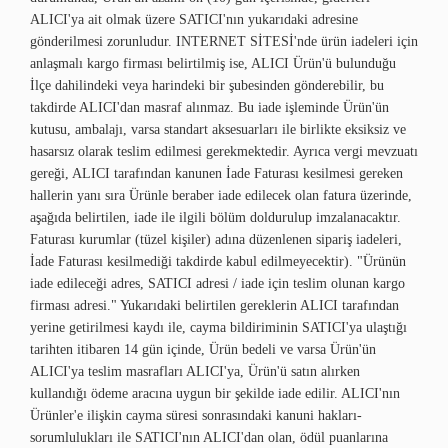
ALICI'ya ait olmak üzere SATICI'nın yukarıdaki adresine
gönderilmesi zorunludur. INTERNET SİTESİ'nde ürün iadeleri için
anlaşmalı kargo firması belirtilmiş ise, ALICI Ürün'ü bulunduğu
İlçe dahilindeki veya harindeki bir şubesinden gönderebilir, bu
takdirde ALICI'dan masraf alınmaz. Bu iade işleminde Ürün'ün
kutusu, ambalajı, varsa standart aksesuarları ile birlikte eksiksiz ve
hasarsız olarak teslim edilmesi gerekmektedir. Ayrıca vergi mevzuatı
gereği, ALICI tarafından kanunen İade Faturası kesilmesi gereken
hallerin yanı sıra Ürünle beraber iade edilecek olan fatura üzerinde,
aşağıda belirtilen, iade ile ilgili bölüm doldurulup imzalanacaktır.
Faturası kurumlar (tüzel kişiler) adına düzenlenen sipariş iadeleri,
İade Faturası kesilmediği takdirde kabul edilmeyecektir). "Ürünün
iade edileceği adres, SATICI adresi / iade için teslim olunan kargo
firması adresi." Yukarıdaki belirtilen gereklerin ALICI tarafından
yerine getirilmesi kaydı ile, cayma bildiriminin SATICI'ya ulaştığı
tarihten itibaren 14 gün içinde, Ürün bedeli ve varsa Ürün'ün
ALICI'ya teslim masrafları ALICI'ya, Ürün'ü satın alırken
kullandığı ödeme aracına uygun bir şekilde iade edilir. ALICI'nın
Ürünler'e ilişkin cayma süresi sonrasındaki kanuni hakları-
sorumlulukları ile SATICI'nın ALICI'dan olan, ödül puanlarına