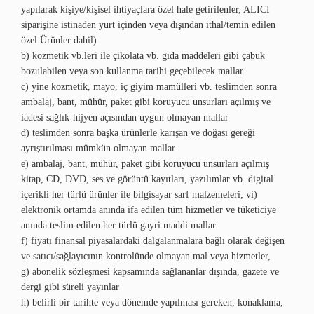
yapılarak kişiye/kişisel ihtiyaçlara özel hale getirilenler, ALICI
siparişine istinaden yurt içinden veya dışından ithal/temin edilen
özel Ürünler dahil)
b) kozmetik vb.leri ile çikolata vb. gıda maddeleri gibi çabuk
bozulabilen veya son kullanma tarihi geçebilecek mallar
c) yine kozmetik, mayo, iç giyim mamülleri vb. teslimden sonra
ambalaj, bant, mühür, paket gibi koruyucu unsurları açılmış ve
iadesi sağlık-hijyen açısından uygun olmayan mallar
d) teslimden sonra başka ürünlerle karışan ve doğası gereği
ayrıştırılması mümkün olmayan mallar
e) ambalaj, bant, mühür, paket gibi koruyucu unsurları açılmış
kitap, CD, DVD, ses ve görüntü kayıtları, yazılımlar vb. digital
içerikli her türlü ürünler ile bilgisayar sarf malzemeleri; vi)
elektronik ortamda anında ifa edilen tüm hizmetler ve tüketiciye
anında teslim edilen her türlü gayri maddi mallar
f) fiyatı finansal piyasalardaki dalgalanmalara bağlı olarak değişen
ve satıcı/sağlayıcının kontrolünde olmayan mal veya hizmetler,
g) abonelik sözleşmesi kapsamında sağlananlar dışında, gazete ve
dergi gibi süreli yayınlar
h) belirli bir tarihte veya dönemde yapılması gereken, konaklama,