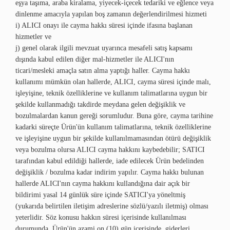
eşya taşıma, araba kiralama, yiyecek-içecek tedariki ve eğlence veya
dinlenme amacıyla yapılan boş zamanın değerlendirilmesi hizmeti
i) ALICI onayı ile cayma hakkı süresi içinde ifasına başlanan
hizmetler ve
j) genel olarak ilgili mevzuat uyarınca mesafeli satış kapsamı
dışında kabul edilen diğer mal-hizmetler ile ALICI'nın
ticari/mesleki amaçla satın alma yaptığı haller. Cayma hakkı
kullanımı mümkün olan hallerde, ALICI, cayma süresi içinde malı,
işleyişine, teknik özelliklerine ve kullanım talimatlarına uygun bir
şekilde kullanmadığı takdirde meydana gelen değişiklik ve
bozulmalardan kanun gereği sorumludur. Buna göre, cayma tarihine
kadarki süreçte Ürün'ün kullanım talimatlarına, teknik özelliklerine
ve işleyişine uygun bir şekilde kullanılmamasından ötürü değişiklik
veya bozulma olursa ALICI cayma hakkını kaybedebilir; SATICI
tarafından kabul edildiği hallerde, iade edilecek Ürün bedelinden
değişiklik / bozulma kadar indirim yapılır. Cayma hakkı bulunan
hallerde ALICI'nın cayma hakkını kullandığına dair açık bir
bildirimi yasal 14 günlük süre içinde SATICI'ya yöneltmiş
(yukarıda belirtilen iletişim adreslerine sözlü/yazılı iletmiş) olması
yeterlidir. Söz konusu hakkın süresi içerisinde kullanılması
durumunda, Ürün'ün azami on (10) gün içerisinde, giderleri