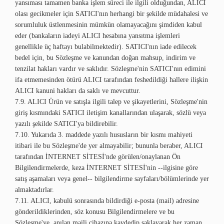
yansıması tamamen banka işlem süreci ile ilgili olduğundan, ALICI
olası gecikmeler için SATICI'nın herhangi bir şekilde müdahalesi ve
sorumluluk üstlenmesinin mümkün olamayacağını şimdiden kabul
eder (bankaların iadeyi ALICI hesabına yansıtma işlemleri
genellikle üç haftayı bulabilmektedir). SATICI'nın iade edilecek
bedel için, bu Sözleşme ve kanundan doğan mahsup, indirim ve
tenzilat hakları vardır ve saklıdır. Sözleşme'nin SATICI'nın edimini
ifa etmemesinden ötürü ALICI tarafından feshedildiği hallere ilişkin
ALICI kanuni hakları da saklı ve mevcuttur.
7.9. ALICI Ürün ve satışla ilgili talep ve şikayetlerini, Sözleşme'nin
giriş kısmındaki SATICI iletişim kanallarından ulaşarak, sözlü veya
yazılı şekilde SATICI'ya bildirebilir.
7.10. Yukarıda 3. maddede yazılı hususların bir kısmı mahiyeti
itibari ile bu Sözleşme'de yer almayabilir; bununla beraber, ALICI
tarafından İNTERNET SİTESİ'nde görülen/onaylanan Ön
Bilgilendirmelerde, keza İNTERNET SİTESİ'nin --ilgisine göre
satış aşamaları veya genel-- bilgilendirme sayfaları/bölümlerinde yer
almaktadırlar.
7.11. ALICI, kabulü sonrasında bildirdiği e-posta (mail) adresine
gönderildiklerinden, söz konusu Bilgilendirmelere ve bu
Sözleşme'ye, anılan maili cihazına kaydedip saklayarak her zaman