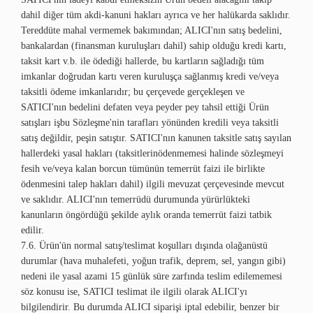
dahil diğer tüm akdi-kanuni hakları ayrıca ve her halükarda saklıdır.
Tereddüte mahal vermemek bakımından; ALICI'nın satış bedelini,
bankalardan (finansman kuruluşları dahil) sahip olduğu kredi kartı,
taksit kart v.b. ile ödediği hallerde, bu kartların sağladığı tüm
imkanlar doğrudan kartı veren kuruluşça sağlanmış kredi ve/veya
taksitli ödeme imkanlarıdır; bu çerçevede gerçekleşen ve
SATICI'nın bedelini defaten veya peyder pey tahsil ettiği Ürün
satışları işbu Sözleşme'nin tarafları yönünden kredili veya taksitli
satış değildir, peşin satıştır. SATICI'nın kanunen taksitle satış sayılan
hallerdeki yasal hakları (taksitlerinödenmemesi halinde sözleşmeyi
fesih ve/veya kalan borcun tümünün temerrüt faizi ile birlikte
ödenmesini talep hakları dahil) ilgili mevuzat çerçevesinde mevcut
ve saklıdır. ALICI'nın temerrüdü durumunda yürürlükteki
kanunların öngördüğü şekilde aylık oranda temerrüt faizi tatbik
edilir.
7.6. Ürün'ün normal satış/teslimat koşulları dışında olağanüstü
durumlar (hava muhalefeti, yoğun trafik, deprem, sel, yangın gibi)
nedeni ile yasal azami 15 günlük süre zarfında teslim edilememesi
söz konusu ise, SATICI teslimat ile ilgili olarak ALICI'yı
bilgilendirir. Bu durumda ALICI siparişi iptal edebilir, benzer bir