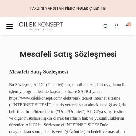
TARZINI YANSITAN PIERCINGLER ÇILEK’TE!
0
Mesafeli Satış Sözleşmesi
Mesafeli Satış Sözleşmesi
Bu Sözleşme, ALICI (Tüketici)'nın, mobil cihazındaki uygulama ile
işlem yaptığı halleri de kapsamak üzere SATICI'ya ait
https://www.cilekkonsept.com/ elektronik ticaret internet sitesine
("İNTERNET SİTESİ") sipariş vererek satın almak istediği aşağıda
belirtilen ürün/hizmetlerin ("Ürün/Ürünler") ALICI'ya satışı-teslimi
ve diğer hususlara ilişkin olarak tarafların hak ve yükümlülüklerini
düzenler. ALICI bu Sözleşme'yi İNTERNET SİTESİ'nde
onayladıktan sonra, sipariş verdiği Ürün(ler)'in bedeli ve masrafları