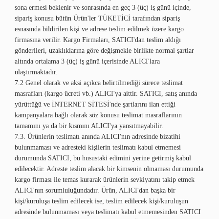
sona ermesi beklenir ve sonrasında en geç 3 (üç) iş günü içinde,
sipariş konusu bütün Ürün'ler TÜKETİCİ tarafından sipariş
esnasında bildirilen kişi ve adrese teslim edilmek üzere kargo
firmasına verilir. Kargo Firmaları, SATICI'dan teslim aldığı
gönderileri, uzaklıklarına göre değişmekle birlikte normal şartlar
altında ortalama 3 (üç) iş günü içerisinde ALICI'lara
ulaştırmaktadır.
7.2 Genel olarak ve aksi açıkca belirtilmediği sürece teslimat
masrafları (kargo ücreti vb.) ALICI'ya aittir. SATICI, satış anında
yürüttüğü ve İNTERNET SİTESİ'nde şartlarını ilan ettiği
kampanyalara bağlı olarak söz konusu teslimat masraflarının
tamamını ya da bir kısmını ALICI'ya yansıtmayabilir.
7.3. Ürünlerin teslimatı anında ALICI'nın adresinde bizatihi
bulunmaması ve adresteki kişilerin teslimatı kabul etmemesi
durumunda SATICI, bu husustaki edimini yerine getirmiş kabul
edilecektir. Adreste teslim alacak bir kimsenin olmaması durumunda
kargo firması ile temas kurarak ürünlerin sevkiyatını takip etmek
ALICI'nın sorumluluğundadır. Ürün, ALICI'dan başka bir
kişi/kuruluşa teslim edilecek ise, teslim edilecek kişi/kuruluşun
adresinde bulunmaması veya teslimatı kabul etmemesinden SATICI