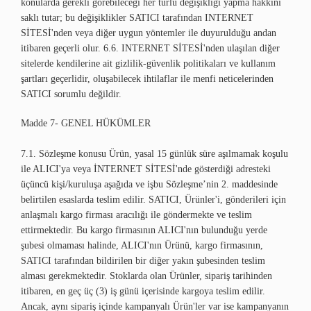
konularda gerekli görebileceği her türlü değişikliği yapma hakkını
saklı tutar; bu değişiklikler SATICI tarafından INTERNET
SİTESİ'nden veya diğer uygun yöntemler ile duyurulduğu andan
itibaren geçerli olur. 6.6. INTERNET SİTESİ'nden ulaşılan diğer
sitelerde kendilerine ait gizlilik-güvenlik politikaları ve kullanım
şartları geçerlidir, oluşabilecek ihtilaflar ile menfi neticelerinden
SATICI sorumlu değildir.
Madde 7- GENEL HÜKÜMLER
7.1. Sözleşme konusu Ürün, yasal 15 günlük süre aşılmamak koşulu
ile ALICI'ya veya İNTERNET SİTESİ'nde gösterdiği adresteki
üçüncü kişi/kuruluşa aşağıda ve işbu Sözleşme’nin 2. maddesinde
belirtilen esaslarda teslim edilir. SATICI, Ürünler'i, gönderileri için
anlaşmalı kargo firması aracılığı ile göndermekte ve teslim
ettirmektedir. Bu kargo firmasının ALICI'nın bulunduğu yerde
şubesi olmaması halinde, ALICI'nın Ürünü, kargo firmasının,
SATICI tarafından bildirilen bir diğer yakın şubesinden teslim
alması gerekmektedir. Stoklarda olan Ürünler, sipariş tarihinden
itibaren, en geç üç (3) iş günü içerisinde kargoya teslim edilir.
Ancak, aynı sipariş içinde kampanyalı Ürün'ler var ise kampanyanın