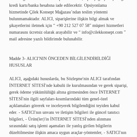
kredi kartı/banka hesabına iade edilecektir. Opsiyonlama
hizmetinde
Çilek Konsept
Mağazası’ndan teslim yöntemi
bulunmamaktadır. ALICI, siparişlerine ilişkin bilgi almak ve
şikayetlerini iletmek için “ +90 212 527 07 58” müşteri hizmetleri
numarasını ücretsiz olarak arayabilir ve “
info@cilekkonsept.com
”
mail adresine yazılı bildirimde bulunabilir.
Madde 3- ALICI'NIN ÖNCEDEN BİLGİLENDİRİLDİĞİ
HUSUSLAR
ALICI, aşağıdaki hususlarda, bu Sözleşme'nin ALICI tarafından
İNTERNET SİTESİ'nde kabulü ile kurulmasından ve gerek siparişi,
gerek ödeme yükümlülüğü altına girmesinden önce İNTERNET
SİTESİ'nin ilgili sayfaları-kısımlarındaki tüm genel-özel
açıklamaları görerek ve inceleyerek bilgilendiğini teyiden kabul
eder. - SATICI'nın unvanı ve iletişim bilgileri ile güncel tanıtıcı
bilgileri, - Ürün(ler)'in İNTERNET SİTESİ'nden alınması
sırasındaki satış işlemi aşamaları ile yanlış girilen bilgilerin
düzeltilmesine ilişkin amaca uygun araçlar-yöntemler, - SATICI'nın