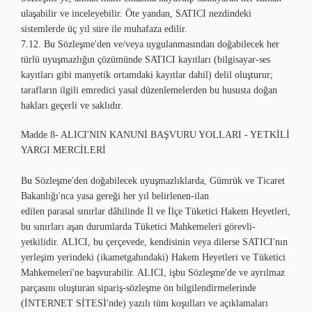
ulaşabilir ve inceleyebilir. Öte yandan, SATICI nezdindeki
sistemlerde üç yıl süre ile muhafaza edilir.
7.12. Bu Sözleşme'den ve/veya uygulanmasından doğabilecek her
türlü uyuşmazlığın çözümünde SATICI kayıtları (bilgisayar-ses
kayıtları gibi manyetik ortamdaki kayıtlar dahil) delil oluşturur;
tarafların ilgili emredici yasal düzenlemelerden bu hususta doğan
hakları geçerli ve saklıdır.
Madde 8- ALICI'NIN KANUNİ BAŞVURU YOLLARI - YETKİLİ
YARGI MERCİLERİ
Bu Sözleşme'den doğabilecek uyuşmazlıklarda, Gümrük ve Ticaret
Bakanlığı'nca yasa gereği her yıl belirlenen-ilan
edilen parasal sınırlar dâhilinde İl ve İlçe Tüketici Hakem Heyetleri,
bu sınırları aşan durumlarda Tüketici Mahkemeleri görevli-
yetkilidir. ALICI, bu çerçevede, kendisinin veya dilerse SATICI'nın
yerleşim yerindeki (ikametgahındaki) Hakem Heyetleri ve Tüketici
Mahkemeleri'ne başvurabilir. ALICI, işbu Sözleşme'de ve ayrılmaz
parçasını oluşturan sipariş-sözleşme ön bilgilendirmelerinde
(İNTERNET SİTESİ'nde) yazılı tüm koşulları ve açıklamaları