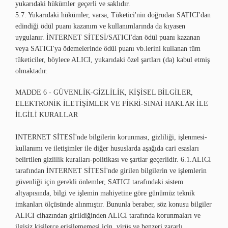
yukarıdaki hükümler geçerli ve saklıdır.
5.7. Yukarıdaki hükümler, varsa, Tüketici'nin doğrudan SATICI'dan
edindiği ödül puanı kazanım ve kullanımlarında da kıyasen
uygulanır. İNTERNET SİTESİ/SATICI'dan ödül puanı kazanan
veya SATICI'ya ödemelerinde ödül puanı vb.lerini kullanan tüm
tüketiciler, böylece ALICI, yukarıdaki özel şartları (da) kabul etmiş
olmaktadır.
MADDE 6 - GÜVENLİK-GİZLİLİK, KİŞİSEL BİLGİLER,
ELEKTRONİK İLETİŞİMLER VE FİKRİ-SINAİ HAKLAR İLE
İLGİLİ KURALLAR
INTERNET SİTESİ'nde bilgilerin korunması, gizliliği, işlenmesi-
kullanımı ve iletişimler ile diğer hususlarda aşağıda cari esasları
belirtilen gizlilik kuralları-politikası ve şartlar geçerlidir. 6.1.ALICI
tarafından İNTERNET SİTESİ'nde girilen bilgilerin ve işlemlerin
güvenliği için gerekli önlemler, SATICI tarafındaki sistem
altyapısında, bilgi ve işlemin mahiyetine göre günümüz teknik
imkanları ölçüsünde alınmıştır. Bununla beraber, söz konusu bilgiler
ALICI cihazından girildiğinden ALICI tarafında korunmaları ve
ilgisiz kişilerce erişilememesi için, virüs ve benzeri zararlı