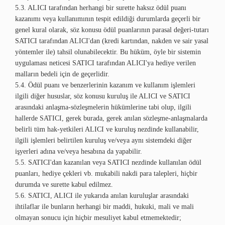
5.3. ALICI tarafından herhangi bir surette haksız ödül puanı
kazanımı veya kullanımının tespit edildiği durumlarda geçerli bir
genel kural olarak, söz konusu ödül puanlarının parasal değeri-tutarı
SATICI tarafından ALICI'dan (kredi kartından, nakden ve sair yasal
yöntemler ile) tahsil olunabilecektir. Bu hüküm, öyle bir sistemin
uygulaması neticesi SATICI tarafından ALICI'ya hediye verilen
malların bedeli için de geçerlidir.
5.4. Ödül puanı ve benzerlerinin kazanım ve kullanım işlemleri
ilgili diğer hususlar, söz konusu kuruluş ile ALICI ve SATICI
arasındaki anlaşma-sözleşmelerin hükümlerine tabi olup, ilgili
hallerde SATICI, gerek burada, gerek anılan sözleşme-anlaşmalarda
belirli tüm hak-yetkileri ALICI ve kuruluş nezdinde kullanabilir,
ilgili işlemleri belirtilen kuruluş ve/veya aynı sistemdeki diğer
işyerleri adına ve/veya hesabına da yapabilir.
5.5. SATICI'dan kazanılan veya SATICI nezdinde kullanılan ödül
puanları, hediye çekleri vb. mukabili nakdi para talepleri, hiçbir
durumda ve surette kabul edilmez.
5.6. SATICI, ALICI ile yukarıda anılan kuruluşlar arasındaki
ihtilaflar ile bunların herhangi bir maddi, hukuki, mali ve mali
olmayan sonucu için hiçbir mesuliyet kabul etmemektedir;