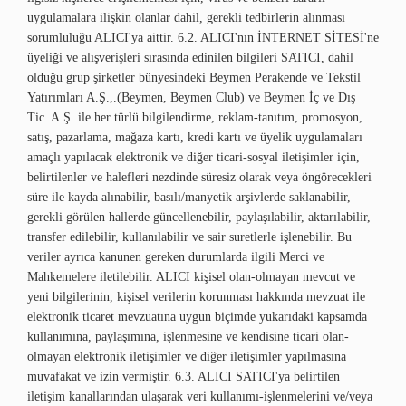
uygulamalara ilişkin olanlar dahil, gerekli tedbirlerin alınması
sorumluluğu ALICI'ya aittir. 6.2. ALICI'nın İNTERNET SİTESİ'ne
üyeliği ve alışverişleri sırasında edinilen bilgileri SATICI, dahil
olduğu grup şirketler bünyesindeki Beymen Perakende ve Tekstil
Yatırımları A.Ş.,.(Beymen, Beymen Club) ve Beymen İç ve Dış
Tic. A.Ş. ile her türlü bilgilendirme, reklam-tanıtım, promosyon,
satış, pazarlama, mağaza kartı, kredi kartı ve üyelik uygulamaları
amaçlı yapılacak elektronik ve diğer ticari-sosyal iletişimler için,
belirtilenler ve halefleri nezdinde süresiz olarak veya öngörecekleri
süre ile kayda alınabilir, basılı/manyetik arşivlerde saklanabilir,
gerekli görülen hallerde güncellenebilir, paylaşılabilir, aktarılabilir,
transfer edilebilir, kullanılabilir ve sair suretlerle işlenebilir. Bu
veriler ayrıca kanunen gereken durumlarda ilgili Merci ve
Mahkemelere iletilebilir. ALICI kişisel olan-olmayan mevcut ve
yeni bilgilerinin, kişisel verilerin korunması hakkında mevzuat ile
elektronik ticaret mevzuatına uygun biçimde yukarıdaki kapsamda
kullanımına, paylaşımına, işlenmesine ve kendisine ticari olan-
olmayan elektronik iletişimler ve diğer iletişimler yapılmasına
muvafakat ve izin vermiştir. 6.3. ALICI SATICI'ya belirtilen
iletişim kanallarından ulaşarak veri kullanımı-işlenmelerini ve/veya