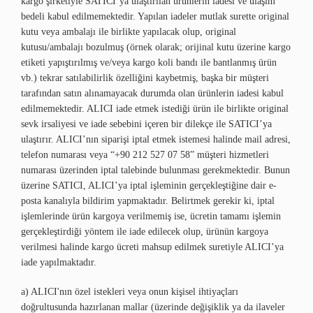
kargo şirketiyle SATICI’ya ulaştırılan ürünlerin iadesi ve ulaşım
bedeli kabul edilmemektedir. Yapılan iadeler mutlak surette original
kutu veya ambalajı ile birlikte yapılacak olup, original
kutusu/ambalajı bozulmuş (örnek olarak; orijinal kutu üzerine kargo
etiketi yapıştırılmış ve/veya kargo koli bandı ile bantlanmış ürün
vb.) tekrar satılabilirlik özelliğini kaybetmiş, başka bir müşteri
tarafından satın alınamayacak durumda olan ürünlerin iadesi kabul
edilmemektedir. ALICI iade etmek istediği ürün ile birlikte original
sevk irsaliyesi ve iade sebebini içeren bir dilekçe ile SATICI’ya
ulaştırır. ALICI’nın siparişi iptal etmek istemesi halinde mail adresi,
telefon numarası veya “+90 212
527 07 58
” müşteri hizmetleri
numarası üzerinden iptal talebinde bulunması gerekmektedir. Bunun
üzerine SATICI, ALICI’ya iptal işleminin gerçekleştiğine dair e-
posta kanalıyla bildirim yapmaktadır. Belirtmek gerekir ki, iptal
işlemlerinde ürün kargoya verilmemiş ise, ücretin tamamı işlemin
gerçekleştirdiği yöntem ile iade edilecek olup, ürünün kargoya
verilmesi halinde kargo ücreti mahsup edilmek suretiyle ALICI’ya
iade yapılmaktadır.
a) ALICI'nın özel istekleri veya onun kişisel ihtiyaçları
doğrultusunda hazırlanan mallar (üzerinde değişiklik ya da ilaveler