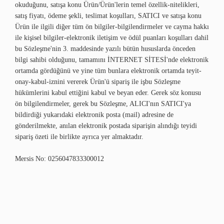
okuduğunu, satışa konu Ürün/Ürün'lerin temel özellik-nitelikleri,
satış fiyatı, ödeme şekli, teslimat koşulları, SATICI ve satışa konu
Ürün ile ilgili diğer tüm ön bilgiler-bilgilendirmeler ve cayma hakkı
ile kişisel bilgiler-elektronik iletişim ve ödül puanları koşulları dahil
bu Sözleşme'nin 3. maddesinde yazılı bütün hususlarda önceden
bilgi sahibi olduğunu, tamamını İNTERNET SİTESİ'nde elektronik
ortamda gördüğünü ve yine tüm bunlara elektronik ortamda teyit-
onay-kabul-iznini vererek Ürün'ü sipariş ile işbu Sözleşme
hükümlerini kabul ettiğini kabul ve beyan eder. Gerek söz konusu
ön bilgilendirmeler, gerek bu Sözleşme, ALICI'nın SATICI'ya
bildirdiği yukarıdaki elektronik posta (mail) adresine de
gönderilmekte, anılan elektronik postada siparişin alındığı teyidi
sipariş özeti ile birlikte ayrıca yer almaktadır.
Mersis No: 0256047833300012