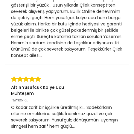
gösterişli bir yüzük… uzun yıllardır Çilek konsept’ten
severek alışveriş yapıyorum. Bu ilk Online deneyimim
de çok iyi geçti. Hem yusufçuk kolye ucu hem burgu
yüzük aldım. Harika bir kutu içinde hediyesi ve garanti
belgeleri ile birlikte çok güzel paketlenmiş bir şekilde
elime geçti. Süreçte kafama takılan soruları Yasemin
Hanım’a sordum kendisine de teşekkür ediyorum. İki
ürünümü de çok severek takıyorum. Teşekkürler Çilek
Konsept ailesi…
Altın Yusufcuk Kolye Ucu
Muhteşem
Tümay
C.
O kadar zarif bir işçilikle üretilmiş ki... Sadekârların
ellerine emeklerine sağlık. İnanılmaz güzel ve çok
severek takıyorum. Yusufçuk; dönüşümün, uyanışın
simgesi hem zarif hem güçlü…