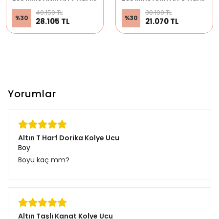
40.150 TL
30.100 TL
%
30
%
30
28.105 TL
21.070 TL
Yorumlar
Altın T Harf Dorika Kolye Ucu
Boy
Boyu kaç mm?
Altın Taşlı Kanat Kolye Ucu