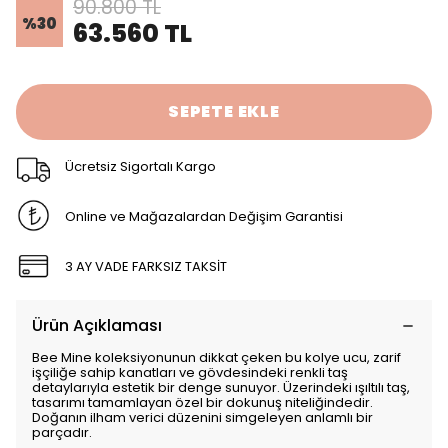
90.800 TL
%
30
63.560 TL
SEPETE EKLE
Ücretsiz Sigortalı Kargo
Online ve Mağazalardan Değişim Garantisi
3 AY VADE FARKSIZ TAKSİT
Ürün Açıklaması
Bee
Mine
koleksiyonunun
dikkat
çeken
bu
kolye
ucu,
zarif
işçiliğe
sahip
kanatları
ve
gövdesindeki
renkli
taş
detaylarıyla
estetik
bir
denge
sunuyor.
Üzerindeki
ışıltılı
taş,
tasarımı
tamamlayan
özel
bir
dokunuş
niteliğindedir.
Doğanın
ilham
verici
düzenini
simgeleyen
anlamlı
bir
parçadır.