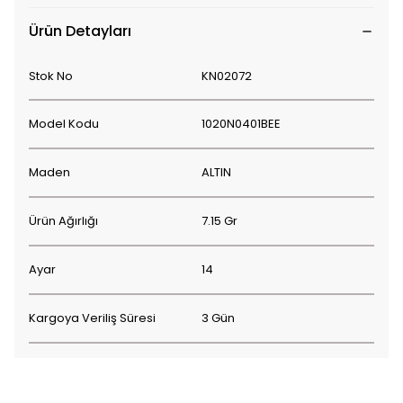
Ürün Detayları
Stok No
KN02072
Model Kodu
1020N0401BEE
Maden
ALTIN
Ürün Ağırlığı
7.15 Gr
Ayar
14
Kargoya Veriliş Süresi
3 Gün