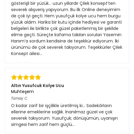
gösterişli bir yüzük… uzun yıllardır Çilek konsept’ten
severek alışveriş yapıyorum. Bu ilk Online deneyimim
de çok iyi geçti. Hem yusufçuk kolye ucu hem burgu
yüzük aldım. Harika bir kutu içinde hediyesi ve garanti
belgeleri ile birlikte çok güzel paketlenmiş bir şekilde
elime geçti. Süreçte kafama takılan soruları Yasemin
Hanım’a sordum kendisine de teşekkür ediyorum. İki
ürünümü de çok severek takıyorum. Teşekkürler Çilek
Konsept ailesi…
Altın Yusufcuk Kolye Ucu
Muhteşem
Tümay
C.
O kadar zarif bir işçilikle üretilmiş ki... Sadekârların
ellerine emeklerine sağlık. İnanılmaz güzel ve çok
severek takıyorum. Yusufçuk; dönüşümün, uyanışın
simgesi hem zarif hem güçlü…