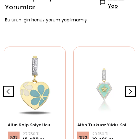
Yap
Yorumlar
Bu ürün için henüz yorum yapılmamış.
Altın Kalp Kolye Ucu
Altın Turkuaz Yıldız Kolye Ucu
27.750 TL
29.150 TL
%
33
%
33