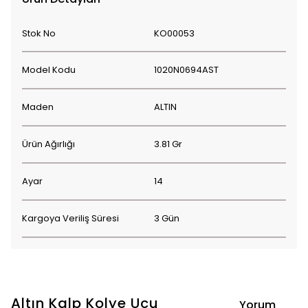
Stok No
KO00053
Model Kodu
1020N0694AST
Maden
ALTIN
Ürün Ağırlığı
3.81 Gr
Ayar
14
Kargoya Veriliş Süresi
3 Gün
Altın Kalp Kolye Ucu
Yorum