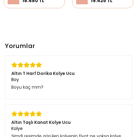
18.480 TL
19.425 TL
Yorumlar
Altın T Harf Dorika Kolye Ucu
Boy
Boyu kaç mm?
Altın Taşlı Kanat Kolye Ucu
Kolye
Şimdi resimde görülen kolyenin fiyat ne yoksa kolye