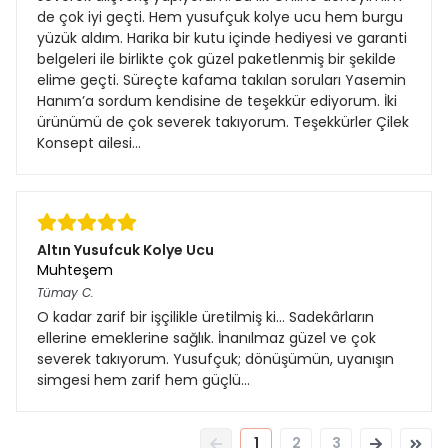
de çok iyi geçti. Hem yusufçuk kolye ucu hem burgu
yüzük aldım. Harika bir kutu içinde hediyesi ve garanti
belgeleri ile birlikte çok güzel paketlenmiş bir şekilde
elime geçti. Süreçte kafama takılan soruları Yasemin
Hanım’a sordum kendisine de teşekkür ediyorum. İki
ürünümü de çok severek takıyorum. Teşekkürler Çilek
Konsept ailesi…
Altın Yusufcuk Kolye Ucu
Muhteşem
Tümay
C.
O kadar zarif bir işçilikle üretilmiş ki... Sadekârların
ellerine emeklerine sağlık. İnanılmaz güzel ve çok
severek takıyorum. Yusufçuk; dönüşümün, uyanışın
simgesi hem zarif hem güçlü…
1
2
3